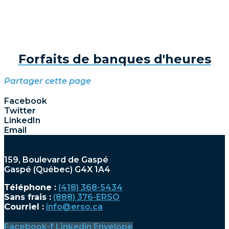
Forfaits de banques d'heures
Partager cette page
Facebook
Twitter
LinkedIn
Email
159, Boulevard de Gaspé
Gaspé (Québec) G4X 1A4
Téléphone :
(418) 368-5434
Sans frais :
(888) 376-ERSO
Courriel :
info@erso.ca
Facebook-f
Linkedin
Envelope