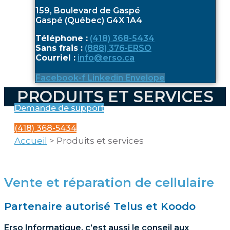
159, Boulevard de Gaspé
Gaspé (Québec) G4X 1A4
Téléphone :
(418) 368-5434
Sans frais :
(888) 376-ERSO
Courriel :
info@erso.ca
Facebook-f
Linkedin
Envelope
PRODUITS ET SERVICES
Demande de support
(418) 368-5434
Accueil
>
Produits et services
Vente et réparation de cellulaire
Partenaire autorisé Telus et Koodo
Erso Informatique, c’est aussi le conseil aux